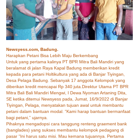
LAYANAN
Simpanan Pelajar
TENTANG KAMI
Sejarah Singkat
Newsyess.com, Badung.
Visi dan Misi
Harapkan Petani Bisa Lebih Maju Berkembang
Untuk yang pertama kalinya PT BPR Mitra Bali Mandiri yang
Struktur Oganisasi
beralamat di jalan Raya Kapal Badung memberikan kredit
kepada para petani Holtikultura yang ada di Banjar Tiyingan,
Manajemen & Pemegang Saham
Desa Pelaga Badung. Sebanyak 17 anggota Kelompok yang
diberikan kredit mencapai Rp 340 juta.Direktur Utama PT BPR
Hubungi Kami
Mitra Bali Bali Mandiri Mengwi, I Dewa Nyoman Artaning Dita,
SE ketika ditemui Newsyess pada, Jumat, 16/9/2022 di Banjar
Lokasi Kantor
Tiyingan, Pelaga, menyatakan tujuan awal untuk membantu
petani dalam bantuan modal. “Kami harap bantuan bermanfaat
Informasi Dan Berita
bagi petani,” ujarnya.
Pihaknya mengadopsi cara tanggung renteng graement bank
Karier
(banglades) yang sukses membantu kelompok pedagang di
pasar “Ini harus satu misi. Mau kemana tujuannya. Pertama