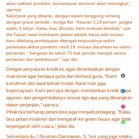
LAPORAN
akan naikkan produksi, kemampuan ekonomi akan meningkat,”
ujarnya.
Laporan Publikasi
Kelompok yang dibantu, dengan sistem tanggung renteng
dengan grace periode , bunga flat. “Kisaran 1,19 persen jangka
Laporan Tahunan
waktu 3 tahun. Kalau mau dilunasi, kami evaluasi kembali,” ujar
dia.Tujuan awal membantu petani adalah harus ada inovasi
Laporan GCG
baru dibidang pembiayaan ditengah terpuruknya sektor
pariwisata akibat pandemi covid 19, inovasi diarahkan ke sektor
Laporan RKB
pertanian. “ bergeser ke tahun 70 bali pernah menjadi sentra
pertanian dan perkebunan ” ujar dia.
PROMO DAN ASET
Dengan penyaluran kredit ini, agar dimanfaatkan dengan
Ayda
maksimal agar berdaya guna dan berhasil guna. “Kami
komitmen dari awal terkait modal. Nanti mari jaga
Lelang
kepercayaan. Kami percaya dengan memberikan kredit tanpa
agunan, dan pengembalianya sesuai dgn apa yang dituangkan
KRITIK & SARAN
dalam perjanjian,” ujarnya.
Laporan Pengaduan Konsumen
Pihaknya berharap petani bisa juga menjadi pedagang. “Kalau
bisa petani moderen dan mengarah ke green house agar tidak
terpengaruh oleh cuaca,” jelas dia.
Sementara itu, I Nyoman Darmawan, S. Sos yang juga selaku