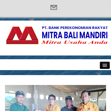
BERANDA
PRODUK & LAYANAN
Tabungan
Deposito
Kredit