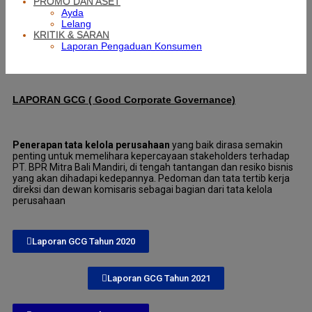
PROMO DAN ASET
Ayda
Lelang
KRITIK & SARAN
Laporan Pengaduan Konsumen
LAPORAN GCG ( Good Corporate Governance)
Penerapan tata kelola perusahaan
yang baik dirasa semakin
penting untuk memelihara kepercayaan stakeholders terhadap
PT. BPR Mitra Bali Mandiri, di tengah tantangan dan resiko bisnis
yang akan dihadapi kedepannya. Pedoman dan tata tertib kerja
direksi dan dewan komisaris sebagai bagian dari tata kelola
perusahaan
Laporan GCG Tahun 2020
Laporan GCG Tahun 2021