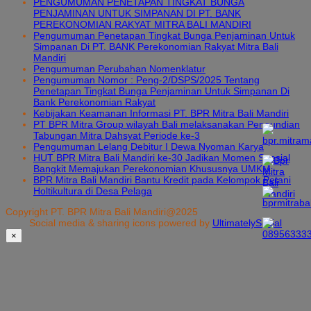
PENGUMUMAN PENETAPAN TINGKAT BUNGA
PENJAMINAN UNTUK SIMPANAN DI PT. BANK
PEREKONOMIAN RAKYAT MITRA BALI MANDIRI
Pengumuman Penetapan Tingkat Bunga Penjaminan Untuk
Simpanan Di PT. BANK Perekonomian Rakyat Mitra Bali
Mandiri
Pengumuman Perubahan Nomenklatur
Pengumuman Nomor : Peng-2/DSPS/2025 Tentang
Penetapan Tingkat Bunga Penjaminan Untuk Simpanan Di
Bank Perekonomian Rakyat
Kebijakan Keamanan Informasi PT. BPR Mitra Bali Mandiri
PT BPR Mitra Group wilayah Bali melaksanakan Pengundian
Tabungan Mitra Dahsyat Periode ke-3
Pengumuman Lelang Debitur I Dewa Nyoman Karya
HUT BPR Mitra Bali Mandiri ke-30 Jadikan Momen Spesial
Bangkit Memajukan Perekonomian Khususnya UMKM
BPR Mitra Bali Mandiri Bantu Kredit pada Kelompok Petani
Holtikultura di Desa Pelaga
Copyright PT. BPR Mitra Bali Mandiri@2025
Social media & sharing icons powered by
UltimatelySocial
×