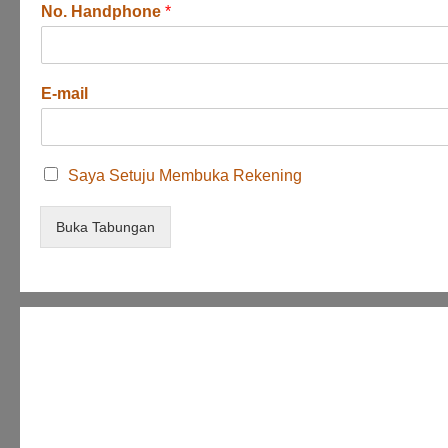
No. Handphone
*
E-mail
C
Saya Setuju Membuka Rekening
e
n
Buka Tabungan
t
a
n
g
u
n
t
u
k
m
e