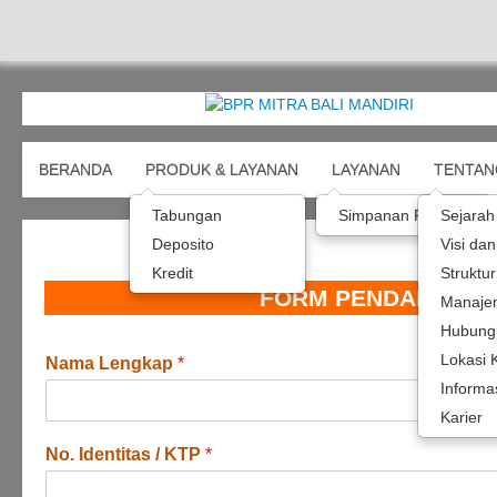
BERANDA
PRODUK & LAYANAN
LAYANAN
TENTAN
Tabungan
Simpanan Pelajar
Sejarah
Deposito
Visi dan
Kredit
Struktu
FORM PENDAFTARAN
Manaje
Hubung
Lokasi 
Nama Lengkap
*
Informa
Karier
No. Identitas / KTP
*