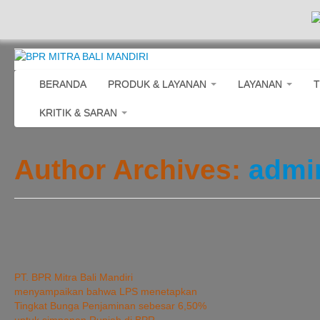
BERANDA
PRODUK & LAYANAN
LAYANAN
T
KRITIK & SARAN
Author Archives:
admi
PT. BPR Mitra Bali Mandiri
menyampaikan bahwa LPS menetapkan
Tingkat Bunga Penjaminan sebesar 6,50%