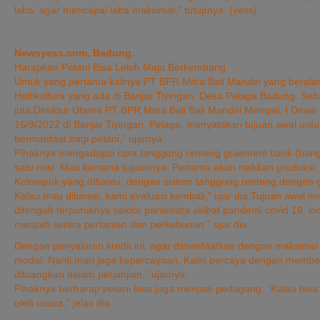
laba, agar mencapai laba maksimal,” tutupnya. (yess)
Newsyess.com, Badung.
Harapkan Petani Bisa Lebih Maju Berkembang
Untuk yang pertama kalinya PT BPR Mitra Bali Mandiri yang berala
Holtikultura yang ada di Banjar Tiyingan, Desa Pelaga Badung. S
juta.Direktur Utama PT BPR Mitra Bali Bali Mandiri Mengwi, I Dew
16/9/2022 di Banjar Tiyingan, Pelaga, menyatakan tujuan awal un
bermanfaat bagi petani,” ujarnya.
Pihaknya mengadopsi cara tanggung renteng graement bank (bang
satu misi. Mau kemana tujuannya. Pertama akan naikkan produksi
Kelompok yang dibantu, dengan sistem tanggung renteng dengan gra
Kalau mau dilunasi, kami evaluasi kembali,” ujar dia.Tujuan awal
ditengah terpuruknya sektor pariwisata akibat pandemi covid 19, in
menjadi sentra pertanian dan perkebunan ” ujar dia.
Dengan penyaluran kredit ini, agar dimanfaatkan dengan maksimal 
modal. Nanti mari jaga kepercayaan. Kami percaya dengan member
dituangkan dalam perjanjian,” ujarnya.
Pihaknya berharap petani bisa juga menjadi pedagang. “Kalau bis
oleh cuaca,” jelas dia.