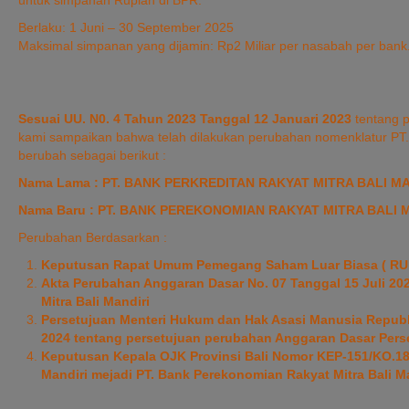
untuk simpanan Rupiah di BPR.
Berlaku: 1 Juni – 30 September 2025
Maksimal simpanan yang dijamin: Rp2 Miliar per nasabah per bank
Sesuai UU. N0. 4 Tahun 2023 Tanggal 12 Januari 2023
tentang 
kami sampaikan bahwa telah dilakukan perubahan nomenklatur P
berubah sebagai berikut :
Nama Lama : PT. BANK PERKREDITAN RAKYAT MITRA BALI MA
Nama Baru : PT. BANK PEREKONOMIAN RAKYAT MITRA BALI 
Perubahan Berdasarkan :
Keputusan Rapat Umum Pemegang Saham Luar Biasa ( RUPSL
Akta Perubahan Anggaran Dasar No. 07 Tanggal 15 Juli 2
Mitra Bali Mandiri
Persetujuan Menteri Hukum dan Hak Asasi Manusia Republ
2024 tentang persetujuan perubahan Anggaran Dasar Perse
Keputusan Kepala OJK Provinsi Bali Nomor KEP-151/KO.18/
Mandiri mejadi PT. Bank Perekonomian Rakyat Mitra Bali M