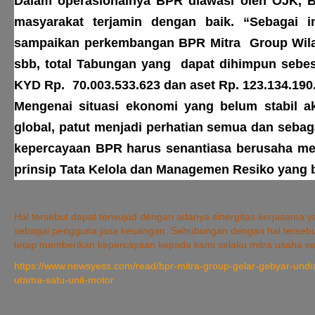
Dalam operasionalnya BPR diawasi oleh OJK, B
masyarakat terjamin dengan baik. “Sebagai 
sampaikan perkembangan BPR Mitra Group Wilay
sbb, total Tabungan yang dapat dihimpun sebesar
KYD Rp. 70.003.533.623 dan aset Rp. 123.134.19
Mengenai situasi ekonomi yang belum stabil 
global, patut menjadi perhatian semua dan se
kepercayaan BPR harus senantiasa berusaha me
prinsip Tata Kelola dan Managemen Resiko yang b
Hal tersebut dapat terwujud dengan adanya sinergitas kerjasama
sebagai pengguna jasa keuangan. Sehubungan dengan hal tersebu
tetap memberikan kepercayaan kepada kami selaku mitra usaha 
https://www.newsyess.com/read/bpr-mitra-group-gelar-gebyar-und
utama-satu-unit-motor