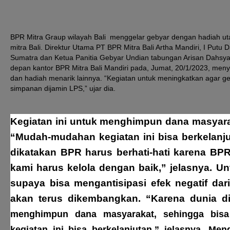
BPR Mitra Graup wilayah Bali menggelar gebyar dengan hadiah ut
mitra Bali. Direktur Utama PT BPR Mitra Bali Artha Mandiri, I Put
Sumatra dan Ketua Panitia Gebyar Undian tabungan Arisan Dahsyat 
depan kantor BPR Mitra Bali Mandiri pada, Jumat, 20/1/2023, menya
dan hadiah menarik lainnya. “Kegiatan untuk meningkatkan agar
simpanan dijamin LPS,” ujar dia.
Kegiatan ini untuk menghimpun dana masyarak
“Mudah-mudahan kegiatan ini bisa berkelanju
dikatakan BPR harus berhati-hati karena B
kami harus kelola dengan baik,” jelasnya. U
supaya bisa mengantisipasi efek negatif dari 
akan terus dikembangkan. “Karena dunia digi
menghimpun dana masyarakat, sehingga bisa
kegiatan ini bisa berkelanjutan,” jelasnya. M