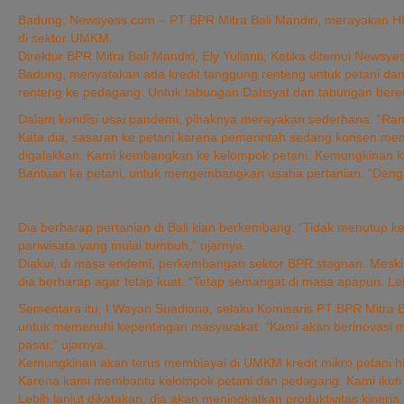
Badung, Newsyess.com – PT BPR Mitra Bali Mandiri, merayakan 
di sektor UMKM.
Direktur BPR Mitra Bali Mandiri, Ely Yulianti, Ketika ditemui News
Badung, menyatakan ada kredit tanggung renteng untuk petani dan
renteng ke pedagang. Untuk tabungan Dahsyat dan tabungan beren
Dalam kondisi usai pandemi, pihaknya merayakan sederhana. “Ran
Kata dia, sasaran ke petani karena pemerintah sedang konsen mem
digalakkan. Kami kembangkan ke kelompok petani. Kemungkinan ke
Bantuan ke petani, untuk mengembangkan usaha pertanian. “Dengan 
Dia berharap pertanian di Bali kian berkembang. “Tidak menutup ke
pariwisata yang mulai tumbuh,” ujarnya.
Diakui, di masa endemi, perkembangan sektor BPR stagnan. Meski
dia berharap agar tetap kuat. “Tetap semangat di masa apapun. Le
Sementara itu, I Wayan Suadiana, selaku Komisaris PT BPR Mitr
untuk memenuhi kepentingan masyarakat. “Kami akan berinovasi 
pasar,” ujarnya.
Kemungkinan akan terus membiayai di UMKM kredit mikro petani hi
Karena kami membantu kelompok petani dan pedagang. Kami ikuti 
Lebih lanjut dikatakan, dia akan meningkatkan produktivitas kiner